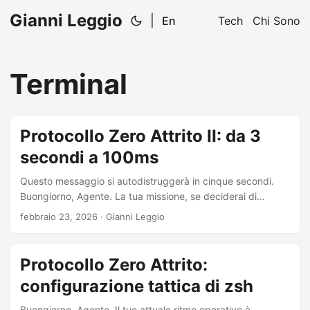
Gianni Leggio
|
En
Tech
Chi Sono
Terminal
Protocollo Zero Attrito II: da 3
secondi a 100ms
Questo messaggio si autodistruggerà in cinque secondi.
Buongiorno, Agente. La tua missione, se deciderai di
accettarla, riguarda un sistema compromesso. Durante una
febbraio 23, 2026
·
Gianni Leggio
ricognizione di routine, abbiamo intercettato un segnale di
emergenza dal tuo terminale: [WARN] - (starship::utils):
Executing command "/opt/homebrew/bin/node" timed out.
Protocollo Zero Attrito:
L’analisi iniziale suggeriva un problema di calibrazione
configurazione tattica di zsh
minore. Ci sbagliavamo. Un’indagine più approfondita ha
rivelato un problema ben più grave: la tua interfaccia
Buongiorno, Agente. Il tuo attuale ritmo operativo è