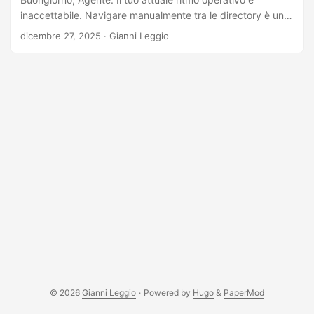
operativa primaria, la shell, impiega tre secondi interi per
inaccettabile. Navigare manualmente tra le directory è una
inizializzarsi. ...
responsabilità tattica che brucia secondi preziosi sul
dicembre 27, 2025
·
Gianni Leggio
campo. Abbiamo bisogno che tu ti muova più velocemente
di quanto il bersaglio possa tracciare. Ecco il breakdown
tecnico per aggiornare le capacità del tuo terminale. Il
Contesto: Ritorno in Servizio Attivo Dopo un lungo turno al
Comando (Management), sono tornato sul campo come
Individual Contributor (IC). La transizione verso l’azione
diretta significa che la Command Line Interface (CLI) è di
nuovo il mio ambiente operativo primario. ...
© 2026
Gianni Leggio
·
Powered by
Hugo
&
PaperMod