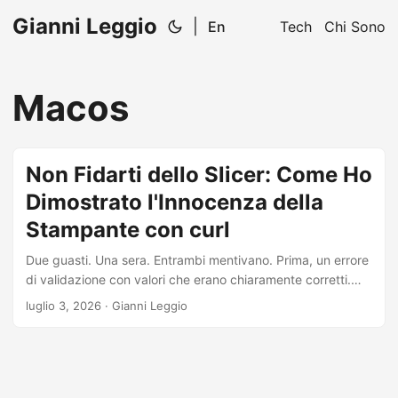
Gianni Leggio
|
En
Tech
Chi Sono
Macos
Non Fidarti dello Slicer: Come Ho
Dimostrato l'Innocenza della
Stampante con curl
Due guasti. Una sera. Entrambi mentivano. Prima, un errore
di validazione con valori che erano chiaramente corretti.
Poi, un comando “invia alla stampante” che spariva nel
luglio 3, 2026
·
Gianni Leggio
silenzio. Nessuna conferma. Nessun errore. Nulla. La
missione: determinare cosa si fosse rotto davvero. Non
cosa affermava la finestra di dialogo. Non cosa dicevano i
forum. Cosa si fosse rotto davvero, isolato strato per strato,
con prove concrete. Stampo miniature. Ho una Bambu A1