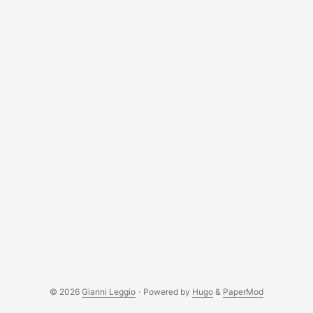
con ugello da 0.2mm e profili della community per miniature
da tavolo. Orca Slicer è il mio strumento di scelta perché mi
dà più controllo rispetto a Bambu Studio. Quel controllo ha
un costo: quando le cose vanno storte, sei da solo. ...
© 2026
Gianni Leggio
·
Powered by
Hugo
&
PaperMod